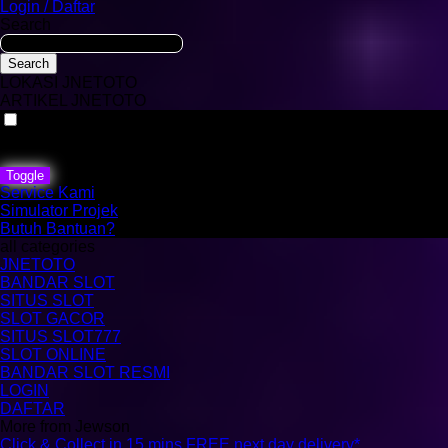
Login / Daftar
Search
Search
LOKASI JNETOTO
ARTIKEL JNETOTO
VAT
EX
INC
Toggle
Service Kami
Simulator Projek
Butuh Bantuan?
all categories
JNETOTO
BANDAR SLOT
SITUS SLOT
SLOT GACOR
SITUS SLOT777
SLOT ONLINE
BANDAR SLOT RESMI
LOGIN
DAFTAR
More from Jewson
Click & Collect in 15 mins
FREE next day delivery*