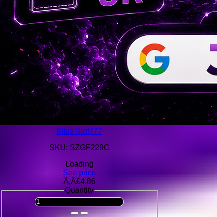
Situs Slot777
SKU: SZGF229C
Loading
See price
Ã‚Â£4.86
Quantity