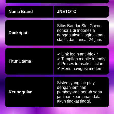
Nama Brand
JNETOTO
Situs Bandar Slot Gacor
nomor 1 di Indonesia
Deskripsi
dengan akses login cepat,
stabil, dan lancar 24 jam.
✔ Link login anti-blokir
✔ Tampilan mobile friendly
Fitur Utama
✔ Proses transaksi instan
✔ Menu navigasi modern
Sistem yang fair play
dengan jaminan
Keunggulan
pembayaran penuh serta
jaminan keamanan data
akun tingkat tinggi.