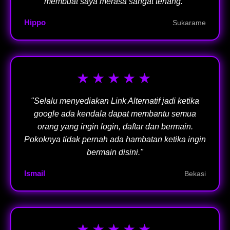
membuat saya merasa sangat tenang."
Hippo
Sukarame
★★★★★
"Selalu menyediakan Link Alternatif jadi ketika
google ada kendala dapat membantu semua
orang yang ingin login, daftar dan bermain.
Pokoknya tidak pernah ada hambatan ketika ingin
bermain disini."
Ismail
Bekasi
★★★★★