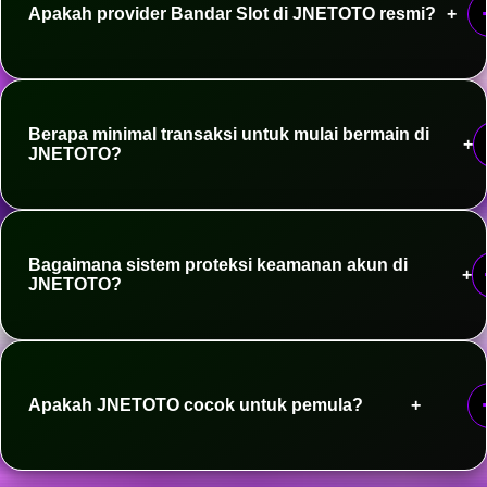
Apakah provider Bandar Slot di JNETOTO resmi?
+
langsung melalui halaman ini. JNETOTO
para penggunanya.
menyediakan tautan alternatif yang diperbarui secara
berkala untuk memastikan akses masuk tetap lancar,
Ya, semua putaran dan hasil spin Bandar Slot yang
aman, dan bebas dari kendala pemblokiran selama
Berapa minimal transaksi untuk mulai bermain di
+
disediakan melalui beberapa provider terintegrasi
JNETOTO?
24 jam penuh.
resmi untuk selalu menjaga kepercayaan dan
kenyamanan semua orang.
JNETOTO menawarkan kemudahan akses dengan
Bagaimana sistem proteksi keamanan akun di
+
batas minimal deposit dan taruhan yang sangat
JNETOTO?
terjangkau bagi seluruh kalangan, sehingga
pengguna dapat menikmati semua provider tanpa
JNETOTO menerapkan sistem enkripsi data tingkat
modal yang besar.
Apakah JNETOTO cocok untuk pemula?
+
tinggi pada servernya. Ini memastikan seluruh
informasi pribadi, data akun, serta riwayat transaksi
setiap pengguna terjaga dengan ketat dan tidak akan